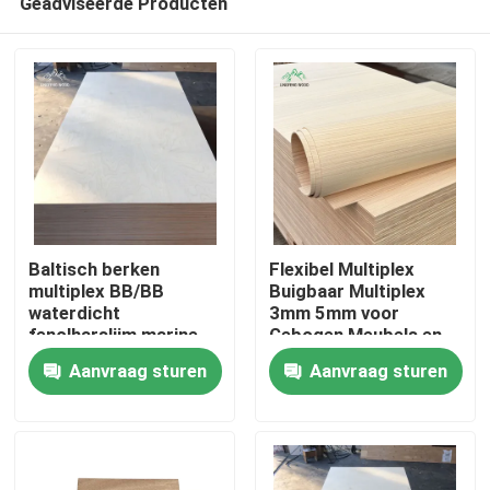
Geadviseerde Producten
Baltisch berken
Flexibel Multiplex
multiplex BB/BB
Buigbaar Multiplex
waterdicht
3mm 5mm voor
fenolharslijm marine
Gebogen Meubels en
Huis
multiplex 4mm-40mm
Architectonisch
Aanvraag sturen
Aanvraag sturen
Timmerwerk
Producten
Video's