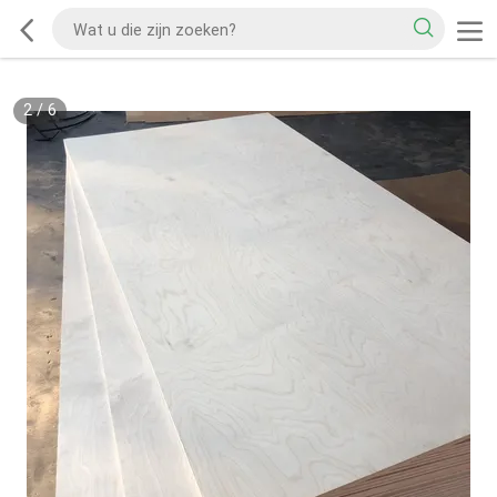
2
/
6