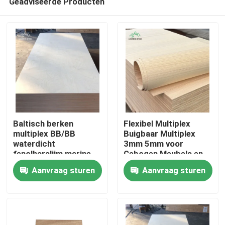
Geadviseerde Producten
Baltisch berken
Flexibel Multiplex
multiplex BB/BB
Buigbaar Multiplex
waterdicht
3mm 5mm voor
fenolharslijm marine
Gebogen Meubels en
Huis
multiplex 4mm-40mm
Architectonisch
Aanvraag sturen
Aanvraag sturen
Timmerwerk
Producten
Video's