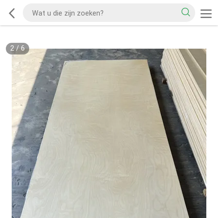
2
/
6