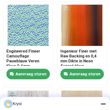
Over ons
Fabriekstocht
Kwaliteitscontrole
Engineered Fineer
Ingenieur Finer met
Camouflage
Raw Backing en 0,4
Neem contact met ons op
Pauwblauw Veren
mm Dikte in Neon
Kleur 0.4mm
Sunset kleur
Aanvraag sturen
Aanvraag sturen
Nieuws
Gevallen
Kryst
Vraag een offerte