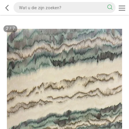
2
/
7