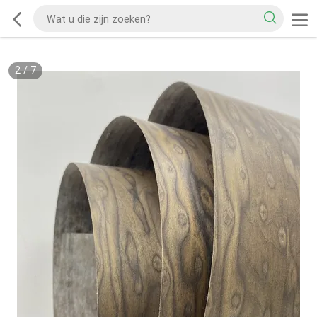
2
/
7