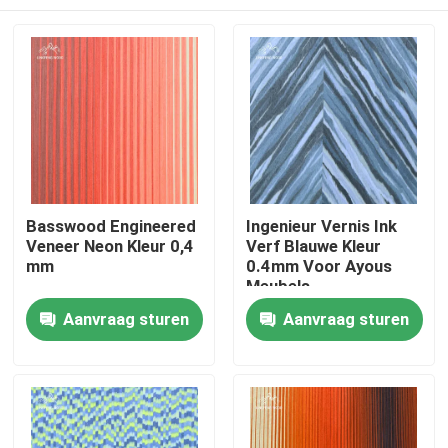
Basswood Engineered
Ingenieur Vernis Ink
Veneer Neon Kleur 0,4
Verf Blauwe Kleur
mm
0.4mm Voor Ayous
Meubels
Huis
Aanvraag sturen
Aanvraag sturen
Producten
Video's