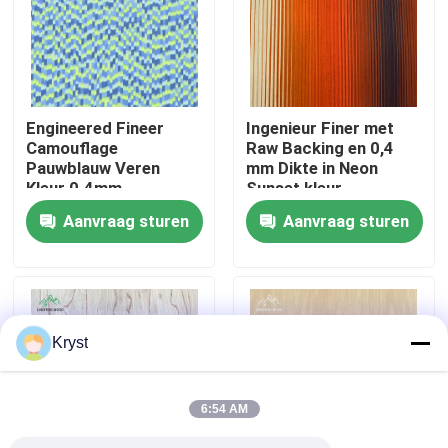
Over ons
Fabriekstocht
Engineered Fineer
Ingenieur Finer met
Camouflage
Raw Backing en 0,4
Pauwblauw Veren
mm Dikte in Neon
Kwaliteitscontrole
Kleur 0.4mm
Sunset kleur
Aanvraag sturen
Aanvraag sturen
Neem contact met ons op
Nieuws
Kryst
Gevallen
6:54 AM
Vraag een offerte