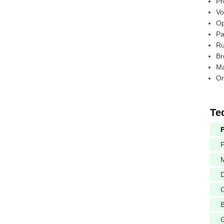
Pr
Vo
Op
Pa
R
Br
Ma
On
Te
M
D
O