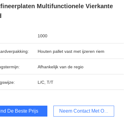
fineerplaten Multifunctionele Vierkante
d
1000
ardverpakking:
Houten pallet vast met ijzeren riem
ngstermijn:
Afhankelijk van de regio
gswijze:
L/C, T/T
ind De Beste Prijs
Neem Contact Met Ons Op