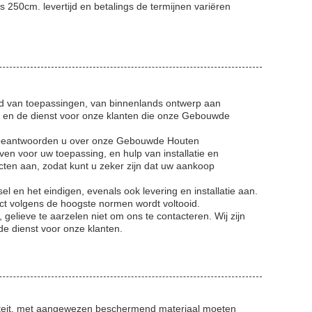
is 250cm. levertijd en betalings de termijnen variëren
id van toepassingen, van binnenlands ontwerp aan
g en de dienst voor onze klanten die onze Gebouwde
 beantwoorden u over onze Gebouwde Houten
en voor uw toepassing, en hulp van installatie en
cten aan, zodat kunt u zeker zijn dat uw aankoop
l en het eindigen, evenals ook levering en installatie aan.
ct volgens de hoogste normen wordt voltooid.
gelieve te aarzelen niet om ons te contacteren. Wij zijn
e dienst voor onze klanten.
liteit, met aangewezen beschermend materiaal moeten