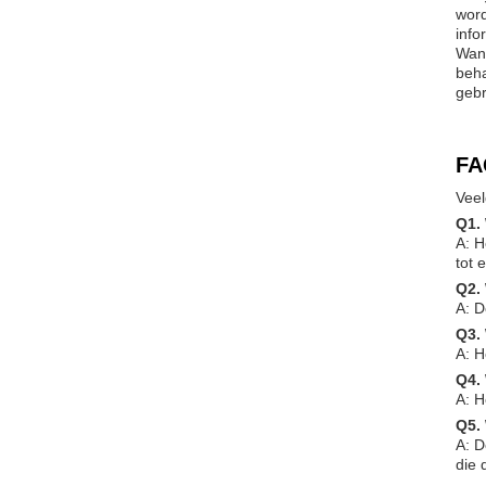
word
info
Wann
beha
gebr
FA
Veel
Q1.
A: H
tot 
Q2.
A: 
Q3.
A: H
Q4.
A: H
Q5.
A: D
die 