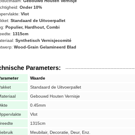
oductnaam:
Gebouwd Houten Vernisje
chtigheid:
Onder 10%
pervlakte:
Vlot
kket:
Standaard de Uitvoerpallet
ug:
Populier, Hardhout, Combi
eedte:
1315cm
teriaal:
Synthetisch Vernisjecomité
twerp:
Wood-Grain Gelamineerd Blad
chnische Parameters:
Parameter
Waarde
Pakket
Standaard de Uitvoerpallet
ateriaal
Gebouwd Houten Vernisje
ikte
0.45mm
ppervlakte
Vlot
Breedte
1315cm
Gebruik
Meubilair, Decoratie, Deur, Enz.