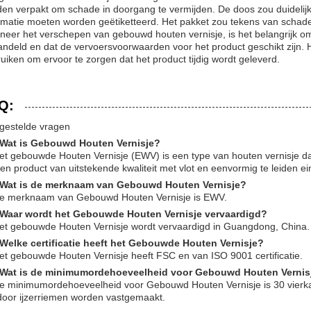
en verpakt om schade in doorgang te vermijden. De doos zou duidelij
rmatie moeten worden geëtiketteerd. Het pakket zou tekens van schad
eer het verschepen van gebouwd houten vernisje, is het belangrijk om
ndeld en dat de vervoersvoorwaarden voor het product geschikt zijn. H
uiken om ervoor te zorgen dat het product tijdig wordt geleverd.
Q:
gestelde vragen
 Wat is Gebouwd Houten Vernisje?
et gebouwde Houten Vernisje (EWV) is een type van houten vernisje d
een product van uitstekende kwaliteit met vlot en eenvormig te leiden ei
 Wat is de merknaam van Gebouwd Houten Vernisje?
De merknaam van Gebouwd Houten Vernisje is EWV.
 Waar wordt het Gebouwde Houten Vernisje vervaardigd?
et gebouwde Houten Vernisje wordt vervaardigd in Guangdong, China.
 Welke certificatie heeft het Gebouwde Houten Vernisje?
et gebouwde Houten Vernisje heeft FSC en van ISO 9001 certificatie.
 Wat is de minimumordehoeveelheid voor Gebouwd Houten Vernis
e minimumordehoeveelheid voor Gebouwd Houten Vernisje is 30 vierkant
door ijzerriemen worden vastgemaakt.