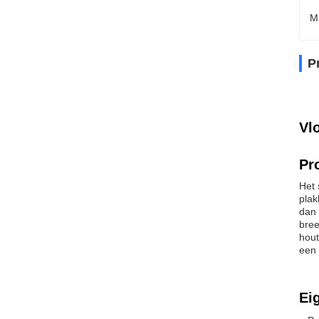
M
P
Vl
Pr
Het 
plak
dan 
bree
hout
een 
Ei