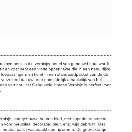
nd synthetisch die vernisjepaneel van gebouwd hout wordt
t en opschept een vlotte oppervlakte die in een natuurlijke
ere toepassingen, en komt in een standaardpakket van de de
verzekerd dat uw orde onmiddellijk afhankelijk van het
rden verricht. Het Gebouwde Houten Vernisje is perfect voor
.
ernisje, van gebouwd houten blad, met superieure sterkte
oor meubilair, decoratie, deur, enz. wijd gebruikt. Met
houten pallet vastmaakt door ijzerriem. De gebruikte lijm