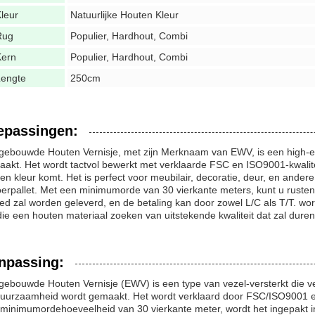
leur
Natuurlijke Houten Kleur
Rug
Populier, Hardhout, Combi
Kern
Populier, Hardhout, Combi
Lengte
250cm
epassingen:
gebouwde Houten Vernisje, met zijn Merknaam van EWV, is een high-e
akt. Het wordt tactvol bewerkt met verklaarde FSC en ISO9001-kwalitei
en kleur komt. Het is perfect voor meubilair, decoratie, deur, en and
oerpallet. Met een minimumorde van 30 vierkante meters, kunt u rusten 
ed zal worden geleverd, en de betaling kan door zowel L/C als T/T. wo
die een houten materiaal zoeken van uitstekende kwaliteit dat zal duren
npassing:
gebouwde Houten Vernisje (EWV) is een type van vezel-versterkt die v
uurzaamheid wordt gemaakt. Het wordt verklaard door FSC/ISO9001 en v
minimumordehoeveelheid van 30 vierkante meter, wordt het ingepakt in 