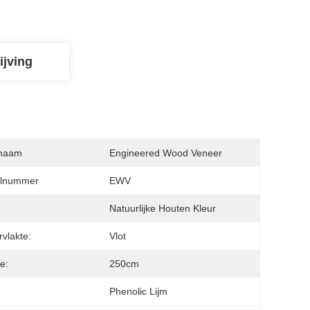
ijving
naam
Engineered Wood Veneer
lnummer
EWV
:
Natuurlijke Houten Kleur
vlakte:
Vlot
e:
250cm
Phenolic Lijm