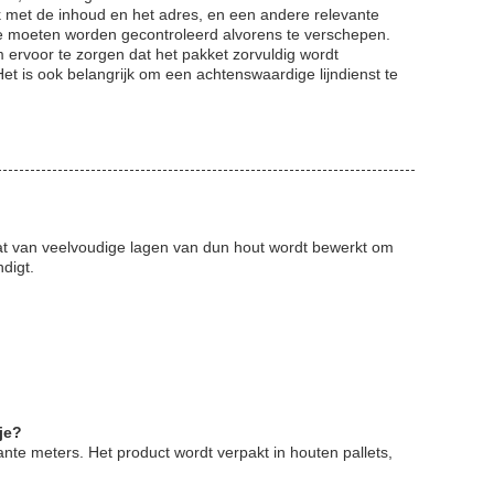
k met de inhoud en het adres, en een andere relevante
e moeten worden gecontroleerd alvorens te verschepen.
 ervoor te zorgen dat het pakket zorvuldig wordt
et is ook belangrijk om een achtenswaardige lijndienst te
at van veelvoudige lagen van dun hout wordt bewerkt om
ndigt.
je?
e meters. Het product wordt verpakt in houten pallets,