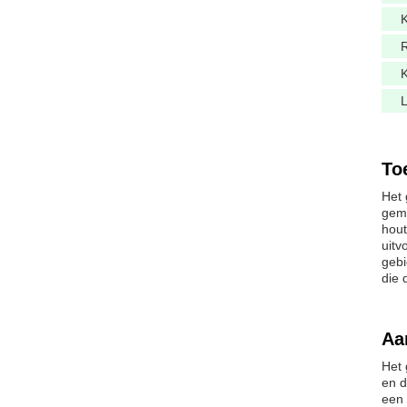
K
To
Het 
gema
hout
uitv
gebi
die 
Aa
Het 
en d
een 