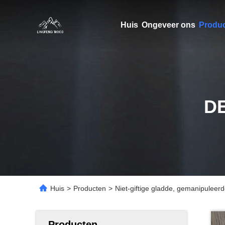
Huis
Ongeveer ons
Produ
D
Huis
>
Producten
>
Niet-giftige gladde, gemanipuleerd
Producten