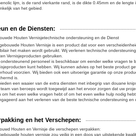
henolic lijm, is de rand vierkante rand, is de dikte 0.45mm en de lengte 
nkelijk van het gebied.
eun en de Diensten:
uwde Houten Vernisjetechnische ondersteuning en de Dienst
gebouwde Houten Vernisje is een product dat voor een verscheidenhe
ilair het maken wordt gebruikt. Wij verlenen technische ondersteunin
en Vernisjeproducten gebruiken.
ondersteunend personeel is beschikbaar om eender welke vragen te
isjeproducten kunt hebben. Wij kunnen advies op het beste product gev
rhoud voorzien. Wij bieden ook een uitvoerige garantie op onze produ
hermd is.
bieden een waaier van de extra diensten met inbegrip van douane knipse
team van beroeps wordt toegewijd aan het ervoor zorgen dat uw proje
u om het even welke vragen hebt of om het even welke hulp nodig hebt, 
gageerd aan het verlenen van de beste technische ondersteuning en d
rpakking en het Verschepen:
uwd Houten en Vernisje die verschepen verpakken:
gebouwde houten vernisje zou veilig in een doos van uitstekende kwa