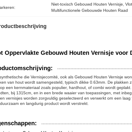
Niet-toxisch Gebouwd Houten Vernisje
, 
Vlo
arkeren:
Multifunctionele Gebouwde Houten Raad
roductbeschrijving
ot Oppervlakte Gebouwd Houten Vernisje voor 
oductomschrijving:
synthetische die Vernisjecomité, ook als Gebouwd Houten Vernisje word
ken van hout wordt samengesteld, typisch dikke 0.63mm. De plakken z
op een kernmateriaal zoals populier, hardhout, of combi wordt geplakt.
dten, bij 1315cm, en in een brede waaier van toepassingen, met inbegr
en vernisjes worden zorgvuldig geselecteerd en verwerkt om een laag 
duurzaam en langdurig product wordt verstrekt.
genschappen: