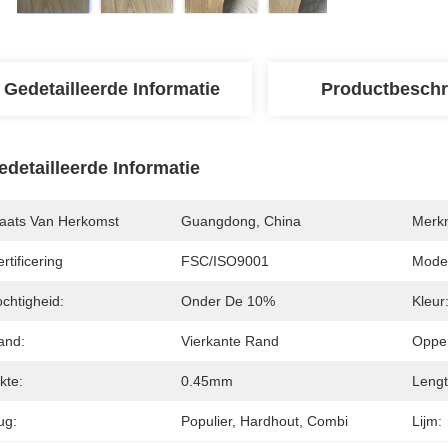
Gedetailleerde Informatie
Productbeschr
edetailleerde Informatie
laats Van Herkomst
Guangdong, China
Merk
rtificering
FSC/ISO9001
Mode
chtigheid:
Onder De 10%
Kleur
and:
Vierkante Rand
Opper
kte:
0.45mm
Lengt
ug:
Populier, Hardhout, Combi
Lijm: