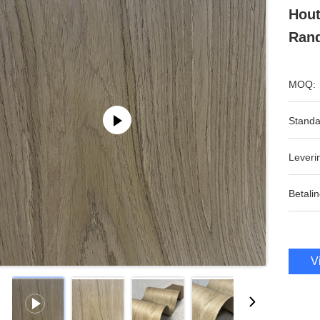
Hout
Ran
MOQ:
Standa
Leveri
Betalin
V