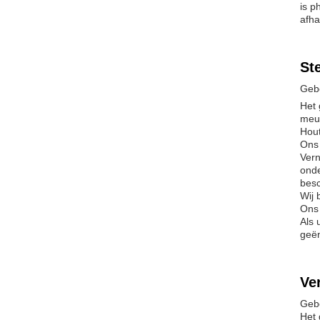
is p
afha
St
Gebo
Het 
meub
Hout
Ons 
Vern
onde
besc
Wij 
Ons 
Als 
geën
Ve
Gebo
Het 