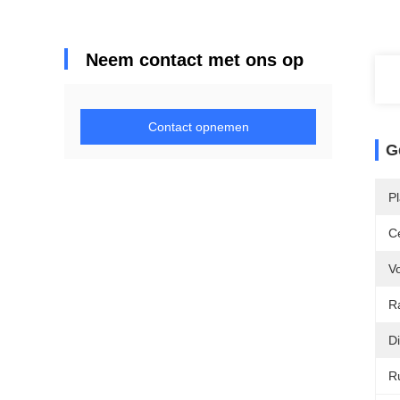
Neem contact met ons op
Contact opnemen
G
P
Ce
Vo
R
Di
R