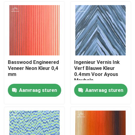
Basswood Engineered
Ingenieur Vernis Ink
Veneer Neon Kleur 0,4
Verf Blauwe Kleur
mm
0.4mm Voor Ayous
Meubels
Aanvraag sturen
Aanvraag sturen
Huis
Producten
Video's