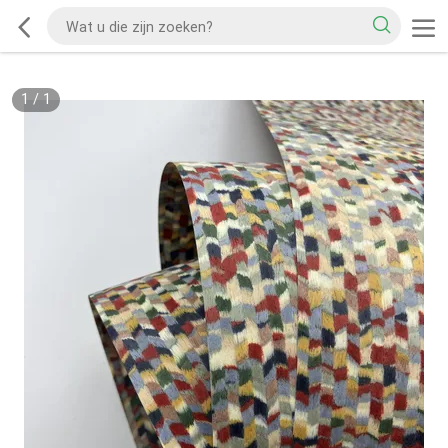
1
/
1