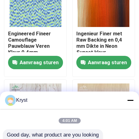
Over ons
Engineered Fineer
Ingenieur Finer met
Fabriekstocht
Camouflage
Raw Backing en 0,4
Pauwblauw Veren
mm Dikte in Neon
Kleur 0.4mm
Sunset kleur
Kwaliteitscontrole
Aanvraag sturen
Aanvraag sturen
Neem contact met ons op
Nieuws
Kryst
Gevallen
4:01 AM
Good day, what product are you looking 
Vraag een offerte