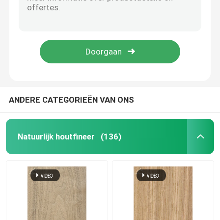
Warm te verkopen natuurlijke Canadese esdoorn hout veneer esdoorn veneer vellen voor skateboards houten esdoorn veneers
Mapel hout fineer natuurlijke fineer houten vellen mapel houten decoratieve fineer voor skateboard
Natuurlijk houtfineer
Natuurlijke fineer heldere textuur berg patroon zwart walnoot fineer voor interieur decor triplex face board
Groothandel Op maat gemaakte 0,45 mm natuurlijke houten fineer Canadese esdoorn fineer voor skateboard
Gebouwd Houten Vernisje
Gratis monster natuurlijke Amerikaanse as hout fineer voor huis tafel slaapkamer stoel Houten kleding meubels
Geverft Houten Vernisje
ANDERE CATEGORIEËN VAN ONS
Vernispaneel
Natuurlijk houtfineer
(136)
Het houten Rand verbinden
Het Triplex van het hardhoutvernisje
mdf houten raad