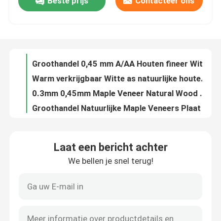
Beste prijs
Contacteer ons
Groothandel Natuurlijke witte as 0,3 mm/0,45 mm/0,5 mm/0,6 mm AA rechte graan as fineer houten fineerplaten
Groothandel 0,45 mm A/AA Houten fineer Wit eiken houten fineerplaten Natuurlijke decoratieve houten fineer
Over ons
Warm verkrijgbaar Witte as natuurlijke houten fineer 0,3 mm/0,45 mm/0,5 mm/0,6 mm rechte graan as fineer houten fineer platen wandpanelen
0.3mm 0,45mm Maple Veneer Natural Wood Wood Veneer Sheets Maple Wood Veneer Sheet voor skateboards
Fabriekstocht
Groothandel Natuurlijke Maple Veneers Plaat Mountain Grain 0.45mm Maple Wood Veneer voor Skateboards Hout Veneer
Fabrieksdirecte verkoop Natuurlijke teakhouten fineerplaten 0,45 mm 1 mm 2 mm 3 mm Plain Cut Veneer Wood Teak Veneers
Kwaliteitscontrole
Fabriek A/AA Houtfoelie Wit eiken houtfoelie Eiken platen Natuurlijke decoratieve houtfoelie 0,45 mm
Fabriek Natuurlijke houten fineer Wit as 0,3 mm/0,45 mm/0,5 mm/0,6 mm Berghorn As Fineer Houten fineer Platen Wandpanelen
Prijs Eikenfoelie Rode eikenfoelie Houtenfoelie 0,45 mm Houtenfoelie Muurpanelen voor vloermeubilair
Neem contact met ons op
Fabriek AA Walnoothout Finer Mountain/Straight Grain Walnut Finer Sheets Finer Wood Walnut Sheet
Laat een bericht achter
Natuurlijke Elm Wood Veneer 0.2mm 0.3mm 0.5mm 1mm 2mm 3mm Mountain Grain Flat Cut Elm Veneers Houten plaat
Nieuws
We bellen je snel terug!
Elm hout fineer natuurlijk 0,45 0,5 mm 1 mm 2 mm 3 mm rechte/berg graan Elm fineer hout fineer platen
Fabriek A/AA Elm Wood Natural Wood Veneer 0.45mm Elm Veneers Rechte/Berg Graan Veneer Houten Platen
Gevallen
Fabriek A/AA Elm Wood Veneers Natural Veneer 0.45mm Wood Elm Veneers Rechte/Berg Graan Sheets
Fabrieksvoorziening Natuurlijke teakhouten fineerplaten 0,45 mm 0,5 mm 1 mm 2 mm 3 mm Plat gesneden teakhouten fineerplaten Hout
Vraag een offerte