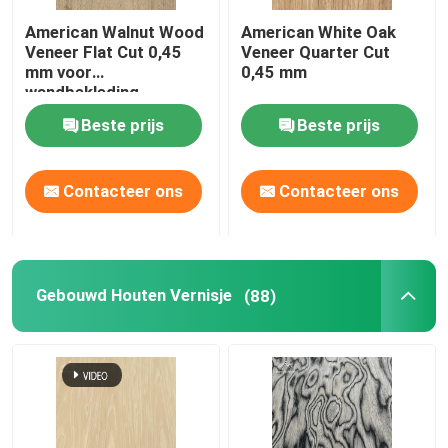
American Walnut Wood
American White Oak
Bamboe Houten Vernisje
Veneer Flat Cut 0,45
Veneer Quarter Cut
mm voor
0,45 mm
wandbekleding
Rubberen houten vingerlasplaat
Beste prijs
Beste prijs
OSB-georiënteerd strandbord
Contacteer ons
Contacteer ons
De Bladen van het bamboetriplex
Gebouwd Houten Vernisje
(88)