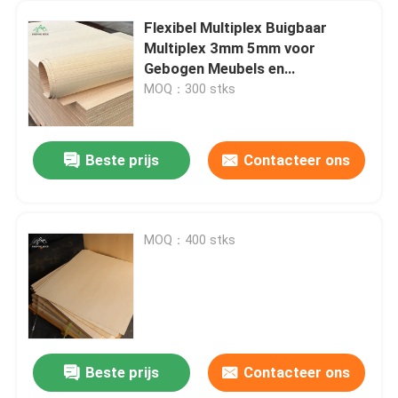
Flexibel Multiplex Buigbaar
Multiplex 3mm 5mm voor
Gebogen Meubels en
Architectonisch Timmerwerk
MOQ：300 stks
Beste prijs
Contacteer ons
MOQ：400 stks
Beste prijs
Contacteer ons