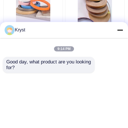
0.6 mm 1 mm
Multiscene hardhouten
Kryst
Houtgraan PVC Wit
kantenverlijming
gekleurde
Onschadelijk Praktisch
meubelrandbanden
voor geautomatiseerde
9:14 PM
productie
Beste prijs
Beste prijs
Good day, what product are you looking 
for?
Contacteer ons
Contacteer ons
Bekijk meer
Thuis
Ongeveer ons
Contacteer ons
Desktop Site
Sitemap
Privacybeleid