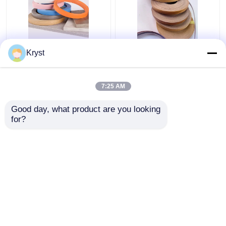
0.6 mm 1 mm
Multiscene hardhouten
Kryst
Houtgraan PVC Wit
kantenverlijming
gekleurde
Onschadelijk Praktisch
meubelrandbanden
voor geautomatiseerde
7:25 AM
productie
Beste prijs
Beste prijs
Good day, what product are you looking 
for?
Contacteer ons
Contacteer ons
Bekijk meer
Thuis
Ongeveer ons
Contacteer ons
Desktop Site
Sitemap
Privacybeleid