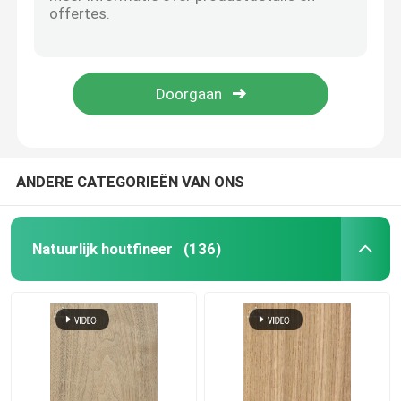
Warm te verkopen natuurlijke Canadese esdoorn hout veneer esdoorn veneer vellen voor skateboards houten esdoorn veneers
Mapel hout fineer natuurlijke fineer houten vellen mapel houten decoratieve fineer voor skateboard
Natuurlijk houtfineer
Natuurlijke fineer heldere textuur berg patroon zwart walnoot fineer voor interieur decor triplex face board
Groothandel Op maat gemaakte 0,45 mm natuurlijke houten fineer Canadese esdoorn fineer voor skateboard
Gebouwd Houten Vernisje
Gratis monster natuurlijke Amerikaanse as hout fineer voor huis tafel slaapkamer stoel Houten kleding meubels
Geverft Houten Vernisje
ANDERE CATEGORIEËN VAN ONS
Vernispaneel
Natuurlijk houtfineer
(136)
Het houten Rand verbinden
Het Triplex van het hardhoutvernisje
mdf houten raad