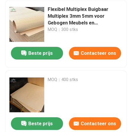
Flexibel Multiplex Buigbaar
Multiplex 3mm 5mm voor
Gebogen Meubels en
Architectonisch Timmerwerk
MOQ：300 stks
Beste prijs
Contacteer ons
MOQ：400 stks
Beste prijs
Contacteer ons