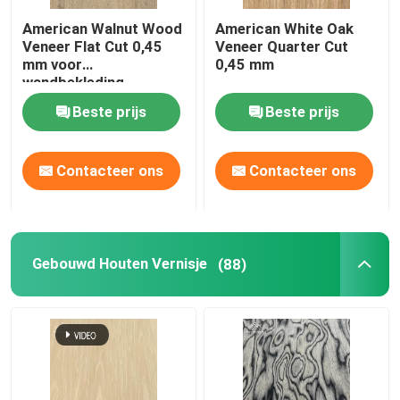
American Walnut Wood
American White Oak
Bamboe Houten Vernisje
Veneer Flat Cut 0,45
Veneer Quarter Cut
mm voor
0,45 mm
wandbekleding
Rubberen houten vingerlasplaat
Beste prijs
Beste prijs
OSB-georiënteerd strandbord
Contacteer ons
Contacteer ons
De Bladen van het bamboetriplex
Gebouwd Houten Vernisje
(88)