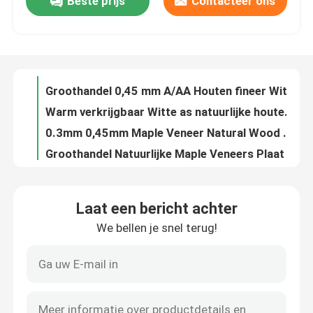
Beste prijs
Contacteer ons
Groothandel Natuurlijke witte as 0,3 mm/0,45 mm/0,5 mm/0,6 mm AA rechte graan as fineer houten fineerplaten
Groothandel 0,45 mm A/AA Houten fineer Wit eiken houten fineerplaten Natuurlijke decoratieve houten fineer
Over ons
Warm verkrijgbaar Witte as natuurlijke houten fineer 0,3 mm/0,45 mm/0,5 mm/0,6 mm rechte graan as fineer houten fineer platen wandpanelen
0.3mm 0,45mm Maple Veneer Natural Wood Wood Veneer Sheets Maple Wood Veneer Sheet voor skateboards
Fabriekstocht
Groothandel Natuurlijke Maple Veneers Plaat Mountain Grain 0.45mm Maple Wood Veneer voor Skateboards Hout Veneer
Fabrieksdirecte verkoop Natuurlijke teakhouten fineerplaten 0,45 mm 1 mm 2 mm 3 mm Plain Cut Veneer Wood Teak Veneers
Kwaliteitscontrole
Fabriek A/AA Houtfoelie Wit eiken houtfoelie Eiken platen Natuurlijke decoratieve houtfoelie 0,45 mm
Fabriek Natuurlijke houten fineer Wit as 0,3 mm/0,45 mm/0,5 mm/0,6 mm Berghorn As Fineer Houten fineer Platen Wandpanelen
Prijs Eikenfoelie Rode eikenfoelie Houtenfoelie 0,45 mm Houtenfoelie Muurpanelen voor vloermeubilair
Neem contact met ons op
Fabriek AA Walnoothout Finer Mountain/Straight Grain Walnut Finer Sheets Finer Wood Walnut Sheet
Laat een bericht achter
Natuurlijke Elm Wood Veneer 0.2mm 0.3mm 0.5mm 1mm 2mm 3mm Mountain Grain Flat Cut Elm Veneers Houten plaat
Nieuws
We bellen je snel terug!
Elm hout fineer natuurlijk 0,45 0,5 mm 1 mm 2 mm 3 mm rechte/berg graan Elm fineer hout fineer platen
Fabriek A/AA Elm Wood Natural Wood Veneer 0.45mm Elm Veneers Rechte/Berg Graan Veneer Houten Platen
Gevallen
Fabriek A/AA Elm Wood Veneers Natural Veneer 0.45mm Wood Elm Veneers Rechte/Berg Graan Sheets
Fabrieksvoorziening Natuurlijke teakhouten fineerplaten 0,45 mm 0,5 mm 1 mm 2 mm 3 mm Plat gesneden teakhouten fineerplaten Hout
Vraag een offerte