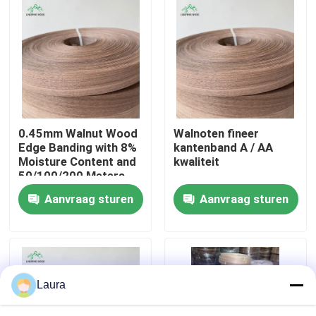
Over ons
Fabriekstocht
Kwaliteitscontrole
0.45mm Walnut Wood
Walnoten fineer
Edge Banding with 8%
kantenband A / AA
Moisture Content and
kwaliteit
Neem contact met ons op
50/100/200 Meters
per Roll for Furniture
Aanvraag sturen
Aanvraag sturen
and Cabinets
Nieuws
Gevallen
Laura
Vraag een offerte