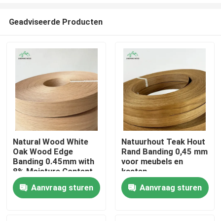
Geadviseerde Producten
Natural Wood White
Natuurhout Teak Hout
Oak Wood Edge
Rand Banding 0,45 mm
Huis
Banding 0.45mm with
voor meubels en
8% Moisture Content
kasten
and Fleece-Backed
Producten
Aanvraag sturen
Aanvraag sturen
for Furniture and
Cabinets
Video's