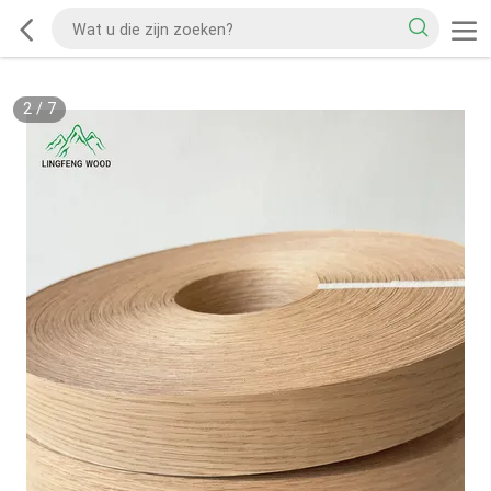
2
/
7