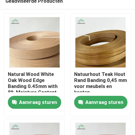
Geadviseerde Producten
Natural Wood White
Natuurhout Teak Hout
Oak Wood Edge
Rand Banding 0,45 mm
Banding 0.45mm with
voor meubels en
8% Moisture Content
kasten
Huis
and Fleece-Backed
Aanvraag sturen
Aanvraag sturen
for Furniture and
Cabinets
Producten
Video's