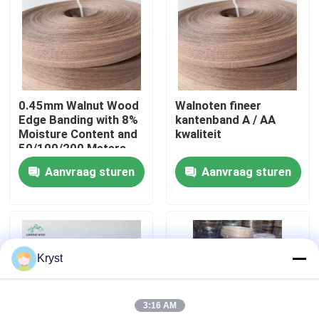
Over ons
Fabriekstocht
0.45mm Walnut Wood
Walnoten fineer
Edge Banding with 8%
kantenband A / AA
Kwaliteitscontrole
Moisture Content and
kwaliteit
50/100/200 Meters
per Roll for Furniture
Aanvraag sturen
Aanvraag sturen
Neem contact met ons op
and Cabinets
Nieuws
Kryst
Gevallen
3:16 AM
Vraag een offerte