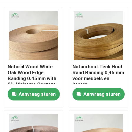
Natural Wood White
Natuurhout Teak Hout
Oak Wood Edge
Rand Banding 0,45 mm
Banding 0.45mm with
voor meubels en
8% Moisture Content
kasten
and Fleece-Backed
Huis
Aanvraag sturen
Aanvraag sturen
for Furniture and
Cabinets
Producten
Video's