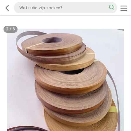
2
/
6