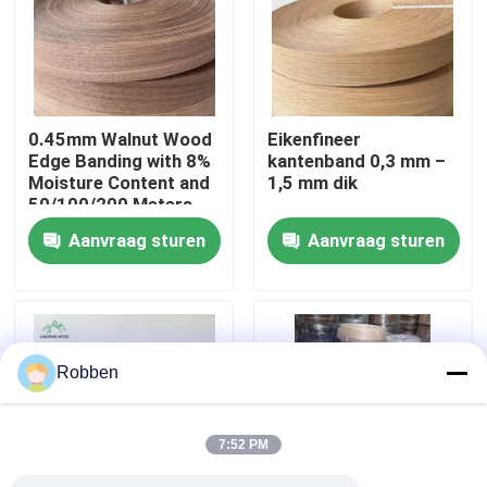
Over ons
Fabriekstocht
0.45mm Walnut Wood
Eikenfineer
Edge Banding with 8%
kantenband 0,3 mm –
Moisture Content and
1,5 mm dik
Kwaliteitscontrole
50/100/200 Meters
per Roll for Furniture
Aanvraag sturen
Aanvraag sturen
and Cabinets
Neem contact met ons op
Nieuws
Robben
Gevallen
7:52 PM
Vraag een offerte