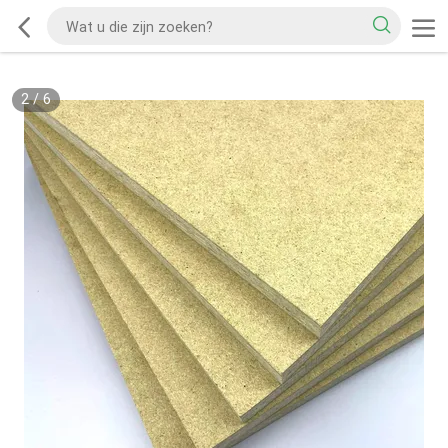
2
/
6