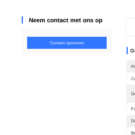
Neem contact met ons op
Contact opnemen
G
P
Ce
D
F
Di
B