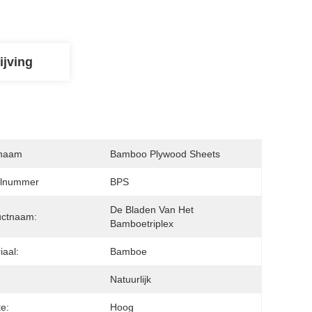
ijving
naam
Bamboo Plywood Sheets
lnummer
BPS
De Bladen Van Het 
uctnaam:
Bamboetriplex
iaal:
Bamboe
:
Natuurlijk
te:
Hoog