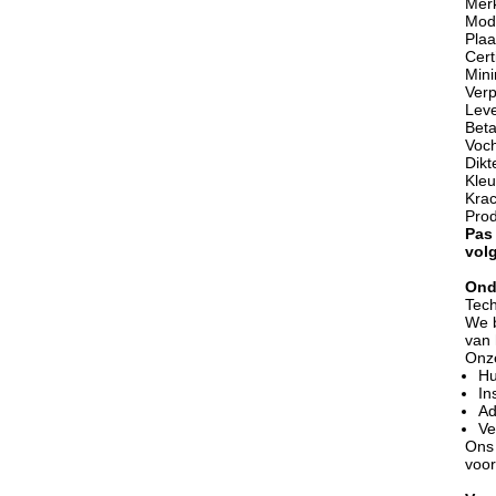
Merk
Mod
Plaa
Cert
Mini
Verp
Leve
Beta
Voch
Dikt
Kleu
Krac
Prod
Pas
vol
Ond
Tech
We b
van 
Onze
Hu
In
Ad
Ve
Ons 
voor