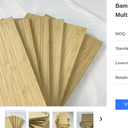
Bamb
Mult
MOQ:
Standa
Leveri
Betalin
V