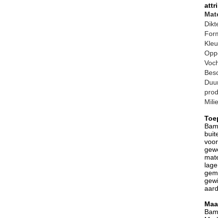
attr
Mate
Dikt
For
Kleu
Oppe
Voch
Besc
Duu
pro
Mili
Toe
Bamb
buit
voor
gewe
mate
lage
gema
gewi
aard
Maa
Bamb