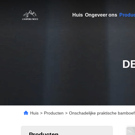
Huis
Ongeveer ons
Produ
D
Huis
>
Producten
>
Onschadelijke praktische bamboef
Producten