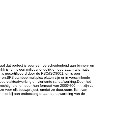
al dat perfect is voor een verscheidenheid aan binnen- en
ijk is, en is een milieuvriendelijk en duurzaam alternatief
 is gecertificeerd door de FSC/ISO9001, en is een
ren.BPS bamboe multiplex platen zijn er in verschillende
ppervlakteafwerking en vierkante randafwerking.Door het
htvochtigheid, en door hun formaat van 2000*600 mm zijn ze
uze voor elk bouwproject, omdat ze duurzaam, licht van
gen niet bij aan ontbossing of aan de opwarming van de