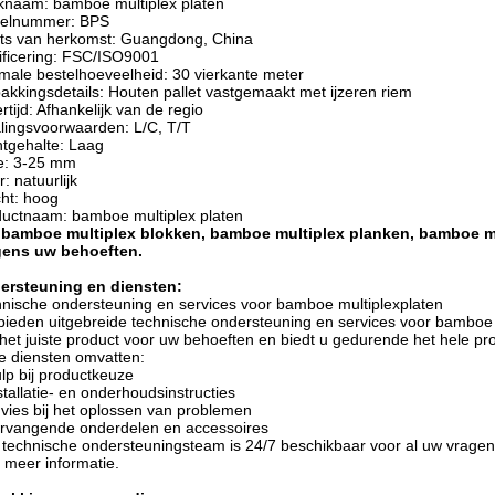
naam: bamboe multiplex platen
elnummer: BPS
ts van herkomst: Guangdong, China
ificering: FSC/ISO9001
male bestelhoeveelheid: 30 vierkante meter
akkingsdetails: Houten pallet vastgemaakt met ijzeren riem
rtijd: Afhankelijk van de regio
lingsvoorwaarden: L/C, T/T
tgehalte: Laag
e: 3-25 mm
r: natuurlijk
ht: hoog
uctnaam: bamboe multiplex platen
 bamboe multiplex blokken, bamboe multiplex planken, bamboe mu
gens uw behoeften.
ersteuning en diensten:
nische ondersteuning en services voor bamboe multiplexplaten
ieden uitgebreide technische ondersteuning en services voor bamboe m
het juiste product voor uw behoeften en biedt u gedurende het hele pr
 diensten omvatten:
lp bij productkeuze
stallatie- en onderhoudsinstructies
vies bij het oplossen van problemen
rvangende onderdelen en accessoires
technische ondersteuningsteam is 24/7 beschikbaar voor al uw vrag
 meer informatie.