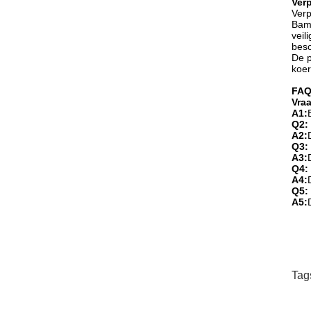
Ver
Verp
Bamb
veil
besc
De p
koer
FAQ
Vra
A1:
Q2:
A2:
Q3: 
A3:
Q4:
A4:
Q5:
A5:
Tag