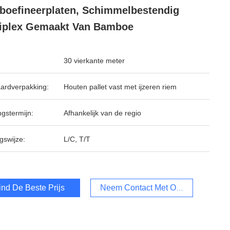
oefineerplaten, Schimmelbestendig
iplex Gemaakt Van Bamboe
30 vierkante meter
ardverpakking:
Houten pallet vast met ijzeren riem
ngstermijn:
Afhankelijk van de regio
gswijze:
L/C, T/T
ind De Beste Prijs
Neem Contact Met Ons Op