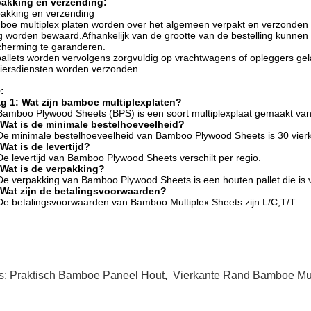
pakking en verzending:
akking en verzending
oe multiplex platen worden over het algemeen verpakt en verzonden op 
ig worden bewaard.Afhankelijk van de grootte van de bestelling kunnen 
herming te garanderen.
allets worden vervolgens zorgvuldig op vrachtwagens of opleggers gela
iersdiensten worden verzonden.
:
ag 1: Wat zijn bamboe multiplexplaten?
Bamboo Plywood Sheets (BPS) is een soort multiplexplaat gemaakt van
 Wat is de minimale bestelhoeveelheid?
De minimale bestelhoeveelheid van Bamboo Plywood Sheets is 30 vierk
Wat is de levertijd?
De levertijd van Bamboo Plywood Sheets verschilt per regio.
 Wat is de verpakking?
De verpakking van Bamboo Plywood Sheets is een houten pallet die is 
 Wat zijn de betalingsvoorwaarden?
De betalingsvoorwaarden van Bamboo Multiplex Sheets zijn L/C,T/T.
s:
Praktisch Bamboe Paneel Hout
,
Vierkante Rand Bamboe Mul