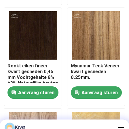
Over ons
Fabriekstocht
Kwaliteitscontrole
Rookt eiken fineer
Myanmar Teak Veneer
Neem contact met ons op
kwart gesneden 0,45
kwart gesneden
mm Vochtgehalte 8%
0.25mm.
±2% Natuurlijke houten
fineerplaat
Nieuws
Aanvraag sturen
Aanvraag sturen
Gevallen
Vraag een offerte
Kryst