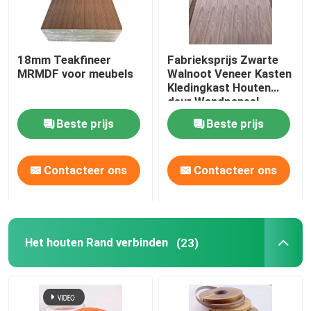
18mm Teakfineer
Fabrieksprijs Zwarte
MRMDF voor meubels
Walnoot Veneer Kasten
Kledingkast Houten
deur Wandpaneel
Decoratief paneel
Beste prijs
Beste prijs
Contacteer ons
Contacteer ons
Het houten Rand verbinden
(23)