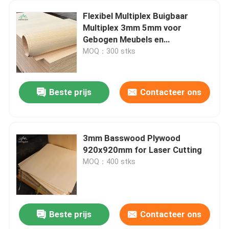
Flexibel Multiplex Buigbaar
Multiplex 3mm 5mm voor
Gebogen Meubels en
Architectonisch Timmerwerk
MOQ：300 stks
Beste prijs
Contacteer ons
3mm Basswood Plywood
920x920mm for Laser Cutting
MOQ：400 stks
Beste prijs
Contacteer ons