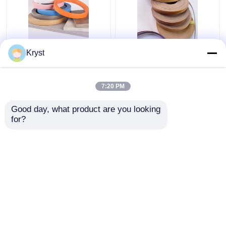
0.6 mm 1 mm
Multiscene hardhouten
Kryst
Houtgraan PVC Wit
kantenverlijming
gekleurde
Onschadelijk Praktisch
meubelrandbanden
voor geautomatiseerde
7:20 PM
productie
Beste prijs
Beste prijs
Good day, what product are you looking 
for?
Contacteer ons
Contacteer ons
Bekijk meer
Thuis
Ongeveer ons
Contacteer ons
Desktop Site
Sitemap
Privacybeleid