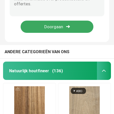
Warm te verkopen natuurlijke Canadese esdoorn hout veneer esdoorn veneer vellen voor skateboards houten esdoorn veneers
Mapel hout fineer natuurlijke fineer houten vellen mapel houten decoratieve fineer voor skateboard
Natuurlijk houtfineer
Natuurlijke fineer heldere textuur berg patroon zwart walnoot fineer voor interieur decor triplex face board
Groothandel Op maat gemaakte 0,45 mm natuurlijke houten fineer Canadese esdoorn fineer voor skateboard
Gebouwd Houten Vernisje
Gratis monster natuurlijke Amerikaanse as hout fineer voor huis tafel slaapkamer stoel Houten kleding meubels
Geverft Houten Vernisje
ANDERE CATEGORIEËN VAN ONS
Vernispaneel
Natuurlijk houtfineer
(136)
Het houten Rand verbinden
Het Triplex van het hardhoutvernisje
mdf houten raad