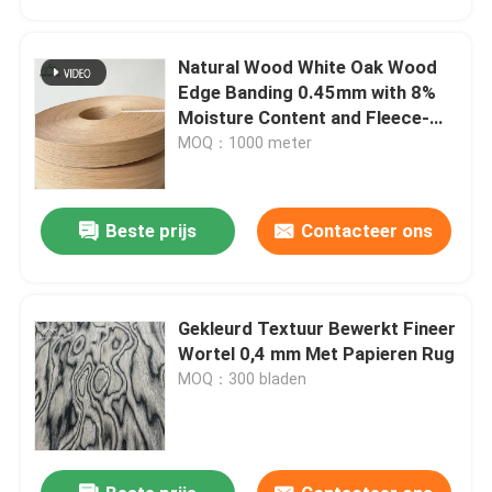
Natural Wood White Oak Wood
Edge Banding 0.45mm with 8%
Moisture Content and Fleece-
Backed for Furniture and
MOQ：1000 meter
Cabinets
Beste prijs
Contacteer ons
Gekleurd Textuur Bewerkt Fineer
Huis
Wortel 0,4 mm Met Papieren Rug
MOQ：300 bladen
Producten
Video's