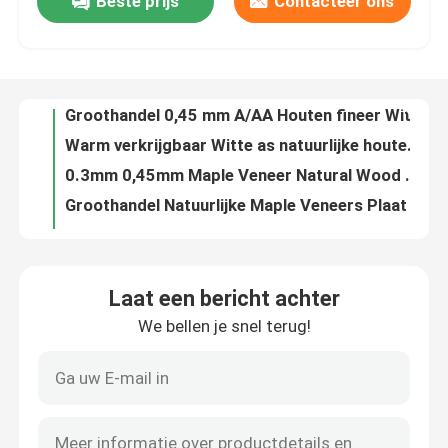
Beste prijs
Contacteer ons
Groothandel Natuurlijke witte as 0,3 mm/0,45 mm/0,5 mm/0,6 mm AA rechte graan as fineer houten fineerplaten
Groothandel 0,45 mm A/AA Houten fineer Wit eiken houten fineerplaten Natuurlijke decoratieve houten fineer
Over ons
Warm verkrijgbaar Witte as natuurlijke houten fineer 0,3 mm/0,45 mm/0,5 mm/0,6 mm rechte graan as fineer houten fineer platen wandpanelen
0.3mm 0,45mm Maple Veneer Natural Wood Wood Veneer Sheets Maple Wood Veneer Sheet voor skateboards
Fabriekstocht
Groothandel Natuurlijke Maple Veneers Plaat Mountain Grain 0.45mm Maple Wood Veneer voor Skateboards Hout Veneer
Fabrieksdirecte verkoop Natuurlijke teakhouten fineerplaten 0,45 mm 1 mm 2 mm 3 mm Plain Cut Veneer Wood Teak Veneers
Kwaliteitscontrole
Fabriek A/AA Houtfoelie Wit eiken houtfoelie Eiken platen Natuurlijke decoratieve houtfoelie 0,45 mm
Fabriek Natuurlijke houten fineer Wit as 0,3 mm/0,45 mm/0,5 mm/0,6 mm Berghorn As Fineer Houten fineer Platen Wandpanelen
Prijs Eikenfoelie Rode eikenfoelie Houtenfoelie 0,45 mm Houtenfoelie Muurpanelen voor vloermeubilair
Neem contact met ons op
Fabriek AA Walnoothout Finer Mountain/Straight Grain Walnut Finer Sheets Finer Wood Walnut Sheet
Laat een bericht achter
Natuurlijke Elm Wood Veneer 0.2mm 0.3mm 0.5mm 1mm 2mm 3mm Mountain Grain Flat Cut Elm Veneers Houten plaat
Nieuws
We bellen je snel terug!
Elm hout fineer natuurlijk 0,45 0,5 mm 1 mm 2 mm 3 mm rechte/berg graan Elm fineer hout fineer platen
Fabriek A/AA Elm Wood Natural Wood Veneer 0.45mm Elm Veneers Rechte/Berg Graan Veneer Houten Platen
Gevallen
Fabriek A/AA Elm Wood Veneers Natural Veneer 0.45mm Wood Elm Veneers Rechte/Berg Graan Sheets
Fabrieksvoorziening Natuurlijke teakhouten fineerplaten 0,45 mm 0,5 mm 1 mm 2 mm 3 mm Plat gesneden teakhouten fineerplaten Hout
Vraag een offerte