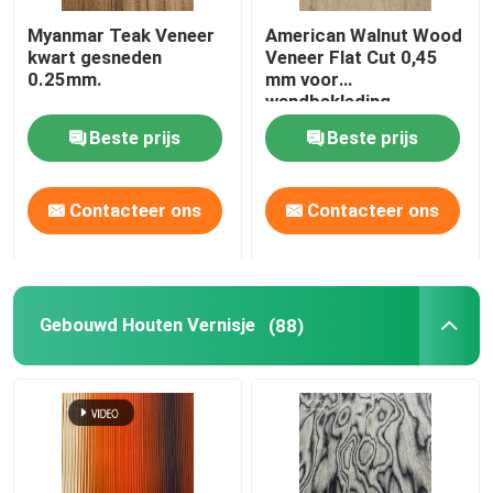
Myanmar Teak Veneer
American Walnut Wood
Bamboe Houten Vernisje
kwart gesneden
Veneer Flat Cut 0,45
0.25mm.
mm voor
wandbekleding
Rubberen houten vingerlasplaat
Beste prijs
Beste prijs
OSB-georiënteerd strandbord
Contacteer ons
Contacteer ons
De Bladen van het bamboetriplex
Gebouwd Houten Vernisje
(88)