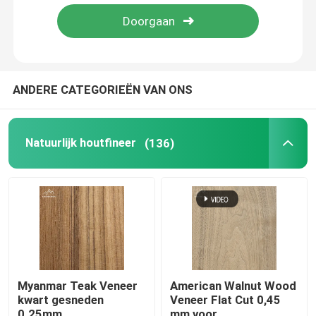
Over ons
Fabriekstocht
ANDERE CATEGORIEËN VAN ONS
Kwaliteitscontrole
Natuurlijk houtfineer
(136)
Neem contact met ons op
Nieuws
Gevallen
Myanmar Teak Veneer
American Walnut Wood
kwart gesneden
Veneer Flat Cut 0,45
Vraag een offerte
0.25mm.
mm voor