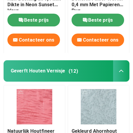
Dikte in Neon Sunset
0,4 mm Met Papieren
kleur
Rug
Bamboe Houten Vernisje
Beste prijs
Beste prijs
Rubberen houten vingerlasplaat
Contacteer ons
Contacteer ons
OSB-georiënteerd strandbord
De Bladen van het bamboetriplex
Geverft Houten Vernisje
(12)
Natuurlijk Houtfineer
Gekleurd Ahornhout